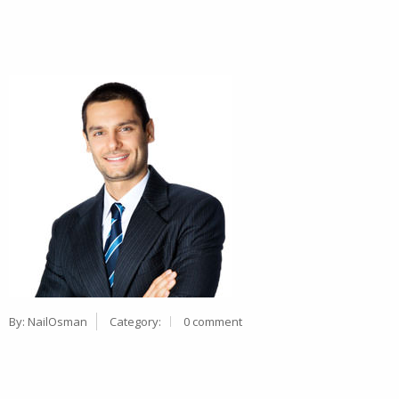
By:
NailOsman
Category:
0 comment